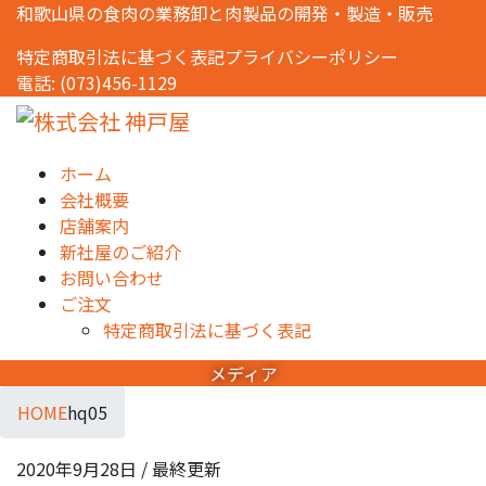
コ
ナ
和歌山県の食肉の業務卸と肉製品の開発・製造・販売
ン
ビ
特定商取引法に基づく表記
プライバシーポリシー
テ
ゲ
電話: (073)456-1129
ン
ー
ツ
シ
に
ョ
移
ン
ホーム
動
に
会社概要
移
店舗案内
動
新社屋のご紹介
お問い合わせ
ご注文
特定商取引法に基づく表記
メディア
HOME
hq05
2020年9月28日
/ 最終更新